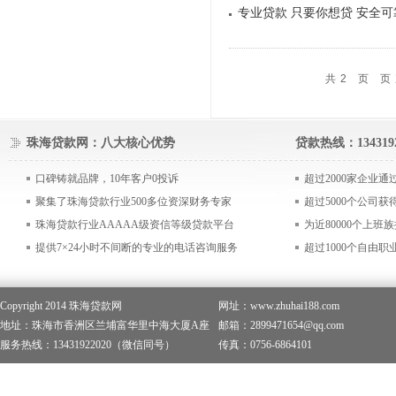
专业贷款 只要你想贷 安全可
共2 页 页
珠海贷款网：八大核心优势
贷款热线：13431
口碑铸就品牌，10年客户0投诉
超过2000家企业
聚集了珠海贷款行业500多位资深财务专家
超过5000个公司
珠海贷款行业AAAAA级资信等级贷款平台
为近80000个上
提供7×24小时不间断的专业的电话咨询服务
超过1000个自由
Copyright 2014 珠海贷款网
网址：www.zhuhai188.com
地址：珠海市香洲区兰埔富华里中海大厦A座
邮箱：2899471654@qq.com
服务热线：13431922020（微信同号）
传真：0756-6864101