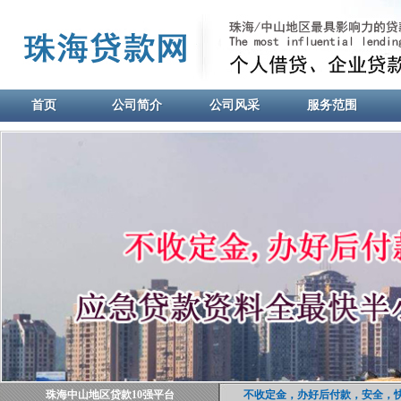
首页
公司简介
公司风采
服务范围
珠海中山地区贷款10强平台
不收定金，办好后付款，安全，